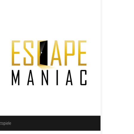
ttspiele