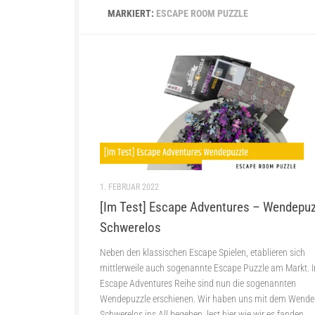
MARKIERT:
ESCAPE ROOM PUZZLE
1. FEBRUAR 2022
[Im Test] Escape Adventures – Wendepuz
Schwerelos
Neben den klassischen Escape Spielen, etablieren sich
mittlerweile auch sogenannte Escape Puzzle am Markt. I
Escape Adventures Reihe sind nun die sogenannten
Wendepuzzle erschienen. Wir haben uns mit dem Wende
Schwerelos ins All begeben, lest hier wie wir es fanden.