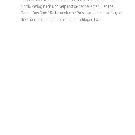
Norris Verlag nach und verpasst seiner beliebten “Escape
Room: Das Spiel”-Reihe auch eine Puzzlevariante. Lest hier, wie
diese sich bei uns auf dem Tisch geschlagen hat.