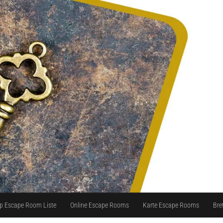
p Escape Room Liste
Online Escape Rooms
Karte Escape Rooms
Bre