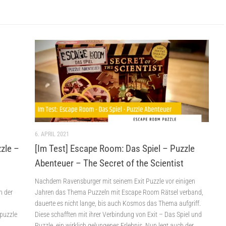
6. APRIL 2021
zle –
[Im Test] Escape Room: Das Spiel – Puzzle
Abenteuer – The Secret of the Scientist
Nachdem Ravensburger mit seinem Exit Puzzle vor einigen
n der
Jahren das Thema Puzzeln mit Escape Room Rätsel verband,
dauerte es nicht lange, bis auch Kosmos das Thema aufgriff.
puzzle
Diese schafften mit ihrer Verbindung von Exit – Das Spiel und
Puzzle, ein wirklich gelungenes Erlebnis. Nun legt auch der