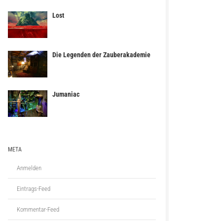
Lost
Die Legenden der Zauberakademie
Jumaniac
META
Anmelden
Eintrags-Feed
Kommentar-Feed