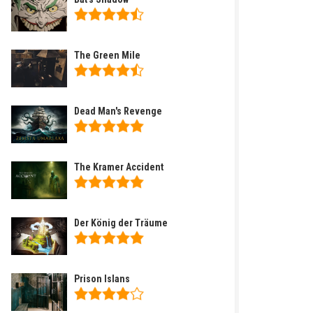
The Green Mile
Dead Man's Revenge
The Kramer Accident
Der König der Träume
Prison Islans