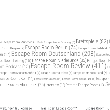
Brettspiele
(82)
te Escape Room München
(7)
Beste Escape Rooms Bamberg
(5)
Escape Room Berlin
(74)
 Room Belgien
(9)
Escape Room Bielefeld
(7
Escape Room Deutschland
(208)
en
(17)
Escape Ro
Escape Room Niederlande
(35)
pe Room Leipzig
(15)
Escape Room N
Escape Room Review
(411)
om Podcast
(45)
E
scape Room Sachsen-Anhalt
(7)
Escape Rooms Athen
(7)
Escape Room Schottland
(6)
E
Escape Rooms Köln
(11)
Escape R
Escape Rooms Osnabrück
(5)
Escape Rooms London
(4)
S
Immersives Abenteuer
(25)
Interview
(13)
Remote Escape Room
(13)
wertungen & Erlebnisse
Was ist ein Escape Room?
Escape Room T-Sh