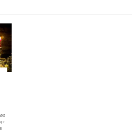
r
tet
cape
un