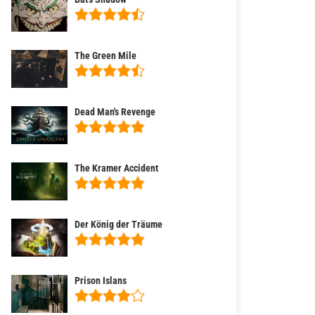
The Green Mile
Dead Man's Revenge
The Kramer Accident
Der König der Träume
Prison Islans