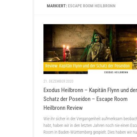
MARKIERT:
ESCAPE ROOM HEILBRONN
21. DEZEMBER 2020
Exodus Heilbronn – Kapitän Flynn und de
Schatz der Poseidon – Escape Room
Heilbronn Review
Wie ihr sicher in der Vergangenheit aufmerksam beobach
habt, haben wir in den letzten Jahren noch nie einen Es
Room in Baden-Württemberg gespielt. Dies haben wir n