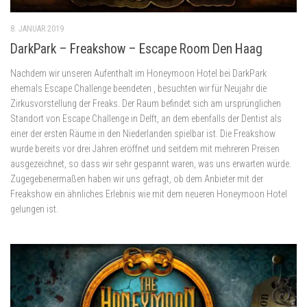
8. JANUAR 2019
DarkPark – Freakshow – Escape Room Den Haag
Nachdem wir unseren Aufenthalt im Honeymoon Hotel bei DarkPark
ehemals Escape Challenge beendeten , besuchten wir für Neujahr die
Zirkusvorstellung der Freaks. Der Raum befindet sich am ursprünglichen
Standort von Escape Challenge in Delft, an dem ebenfalls der Dentist als
einer der ersten Räume in den Niederlanden spielbar ist. Die Freakshow
wurde bereits vor drei Jahren eröffnet und seitdem mit mehreren Preisen
ausgezeichnet, so dass wir sehr gespannt waren, was uns erwarten würde.
Zugegebenermaßen haben wir uns gefragt, ob dem Anbieter mit der
Freakshow ein ähnliches Erlebnis wie mit dem neueren Honeymoon Hotel
gelungen ist.