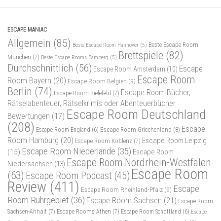
ESCAPE MANIAC
Allgemein
(85)
Beste Escape Room
Beste Escape Room Hannover
(5)
Brettspiele
(82)
München
(7)
Beste Escape Rooms Bamberg
(5)
Durchschnittlich
(56)
Escape
Escape Room Amsterdam
(10)
Escape Room
Room Bayern
(20)
Escape Room Belgien
(9)
Berlin
(74)
Escape Room Bücher,
Escape Room Bielefeld
(7)
Rätselabenteuer, Rätselkrimis oder Abenteuerbücher
Escape Room Deutschland
Bewertungen
(17)
(208)
Escape
Escape Room Griechenland
(8)
Escape Room England
(6)
Room Hamburg
(20)
Escape Room Leipzig
Escape Room Koblenz
(7)
Escape Room Niederlande
(35)
(15)
Escape Room
Escape Room Nordrhein-Westfalen
Niedersachsen
(13)
Escape Room
(63)
Escape Room Podcast
(45)
Review
(411)
Escape
Escape Room Rheinland-Pfalz
(9)
Room Ruhrgebiet
(36)
Escape Room Sachsen
(21)
Escape Room
Sachsen-Anhalt
(7)
Escape Rooms Athen
(7)
Escape Room Schottland
(6)
Escape