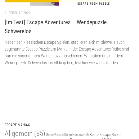
1. FEBRUAR 2022
[Im Test] Escape Adventures – Wendepuzzle –
Schwerelos
Neben den klassischen Escape Spielen, etablieren sich mittlerweile auch
sogenannte Escape Puzzle am Markt. In der Escape Adventures Reihe sind
nun die sogenannten Wendepuzzle erschienen. Wir haben uns mit dem
Wendepuzzle Schwerelos ins All begeben, lest hier wie wir es fanden.
ESCAPE MANIAC
Allgemein
(85)
Beste Escape Room
Beste Escape Room Hannover
(5)