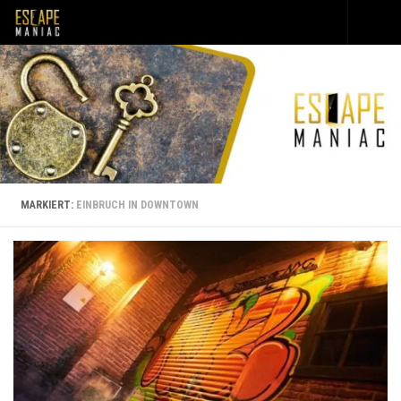
Unter dem Inhalt
MARKIERT:
EINBRUCH IN DOWNTOWN