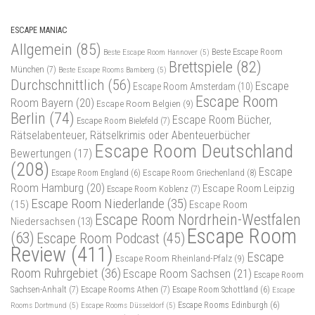
ESCAPE MANIAC
Allgemein
(85)
Beste Escape Room
Beste Escape Room Hannover
(5)
Brettspiele
(82)
München
(7)
Beste Escape Rooms Bamberg
(5)
Durchschnittlich
(56)
Escape
Escape Room Amsterdam
(10)
Escape Room
Room Bayern
(20)
Escape Room Belgien
(9)
Berlin
(74)
Escape Room Bücher,
Escape Room Bielefeld
(7)
Rätselabenteuer, Rätselkrimis oder Abenteuerbücher
Escape Room Deutschland
Bewertungen
(17)
(208)
Escape
Escape Room Griechenland
(8)
Escape Room England
(6)
Room Hamburg
(20)
Escape Room Leipzig
Escape Room Koblenz
(7)
Escape Room Niederlande
(35)
(15)
Escape Room
Escape Room Nordrhein-Westfalen
Niedersachsen
(13)
Escape Room
(63)
Escape Room Podcast
(45)
Review
(411)
Escape
Escape Room Rheinland-Pfalz
(9)
Room Ruhrgebiet
(36)
Escape Room Sachsen
(21)
Escape Room
Sachsen-Anhalt
(7)
Escape Rooms Athen
(7)
Escape Room Schottland
(6)
Escape
Rooms Dortmund
(5)
Escape Rooms Düsseldorf
(5)
Escape Rooms Edinburgh
(6)