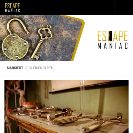
Unter dem Inhalt
MARKIERT:
DOC EISENBARTH