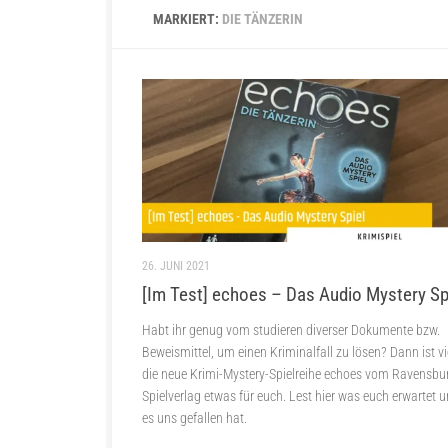
MARKIERT:
DIE TÄNZERIN
26. JUNI 2021
[Im Test] echoes – Das Audio Mystery Sp
Habt ihr genug vom studieren diverser Dokumente bzw.
Beweismittel, um einen Kriminalfall zu lösen? Dann ist vi
die neue Krimi-Mystery-Spielreihe echoes vom Ravensbu
Spielverlag etwas für euch. Lest hier was euch erwartet 
es uns gefallen hat.