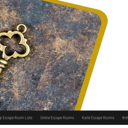
p Escape Room Liste
Online Escape Rooms
Karte Escape Rooms
Bre