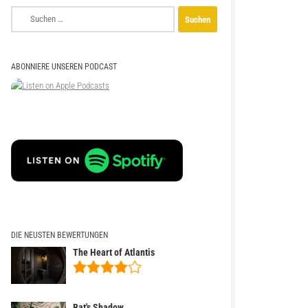
Suchen
nach:
ABONNIERE UNSEREN PODCAST
DIE NEUSTEN BEWERTUNGEN
The Heart of Atlantis
Bat's Shadow