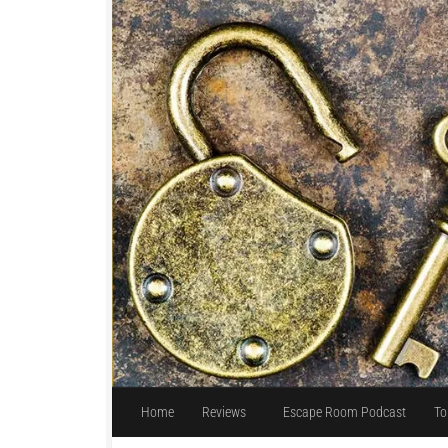
Unter dem Inhalt
Home
Reviews
Escape Room Podcast
To