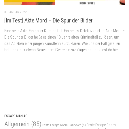
3. JANUAR 2022
[Im Test] Akte Mord – Die Spur der Bilder
Eine neue Akte. Ein neuer Kriminalfall. Ein neues Detektivspiel. In Akte Mord –
Die Spur der Bilder heißt es einen 10 Jahre alten Kriminalfall zu lösen, um
das Ableben einer jungen Künstlerin aufzuklären. Wie uns der Fall gefallen
hat und ob er etwas Neues dem Genre hinzuzufügen hat, das lest ihr hier.
ESCAPE MANIAC
Allgemein
(85)
Beste Escape Room
Beste Escape Room Hannover
(5)