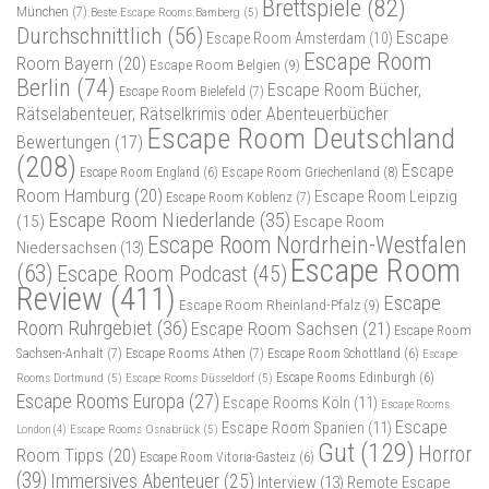
Brettspiele
(82)
München
(7)
Beste Escape Rooms Bamberg
(5)
Durchschnittlich
(56)
Escape
Escape Room Amsterdam
(10)
Escape Room
Room Bayern
(20)
Escape Room Belgien
(9)
Berlin
(74)
Escape Room Bücher,
Escape Room Bielefeld
(7)
Rätselabenteuer, Rätselkrimis oder Abenteuerbücher
Escape Room Deutschland
Bewertungen
(17)
(208)
Escape
Escape Room Griechenland
(8)
Escape Room England
(6)
Room Hamburg
(20)
Escape Room Leipzig
Escape Room Koblenz
(7)
Escape Room Niederlande
(35)
(15)
Escape Room
Escape Room Nordrhein-Westfalen
Niedersachsen
(13)
Escape Room
(63)
Escape Room Podcast
(45)
Review
(411)
Escape
Escape Room Rheinland-Pfalz
(9)
Room Ruhrgebiet
(36)
Escape Room Sachsen
(21)
Escape Room
Sachsen-Anhalt
(7)
Escape Rooms Athen
(7)
Escape Room Schottland
(6)
Escape
Rooms Dortmund
(5)
Escape Rooms Düsseldorf
(5)
Escape Rooms Edinburgh
(6)
Escape Rooms Europa
(27)
Escape Rooms Köln
(11)
Escape Rooms
Escape
Escape Room Spanien
(11)
Escape Rooms Osnabrück
(5)
London
(4)
Gut
(129)
Horror
Room Tipps
(20)
Escape Room Vitoria-Gasteiz
(6)
(39)
Immersives Abenteuer
(25)
Interview
(13)
Remote Escape