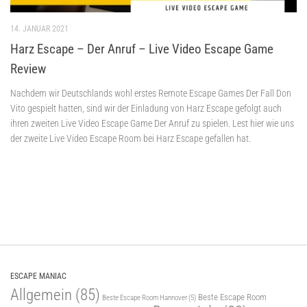
14. JANUAR 2021
Harz Escape – Der Anruf – Live Video Escape Game
Review
Nachdem wir Deutschlands wohl erstes Remote Escape Games Der Fall Don
Vito gespielt hatten, sind wir der Einladung von Harz Escape gefolgt auch
ihren zweiten Live Video Escape Game Der Anruf zu spielen. Lest hier wie uns
der zweite Live Video Escape Room bei Harz Escape gefallen hat.
ESCAPE MANIAC
Allgemein
(85)
Beste Escape Room
Beste Escape Room Hannover
(5)