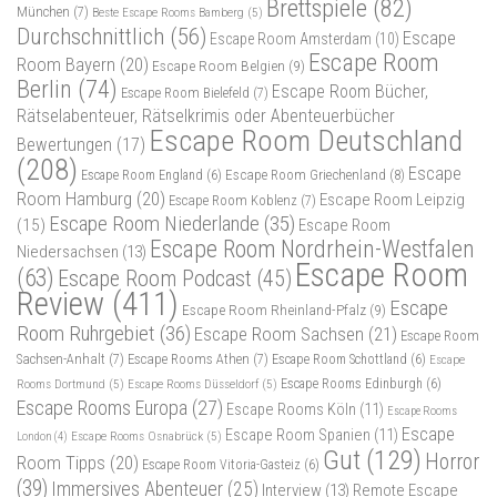
Brettspiele
(82)
München
(7)
Beste Escape Rooms Bamberg
(5)
Durchschnittlich
(56)
Escape
Escape Room Amsterdam
(10)
Escape Room
Room Bayern
(20)
Escape Room Belgien
(9)
Berlin
(74)
Escape Room Bücher,
Escape Room Bielefeld
(7)
Rätselabenteuer, Rätselkrimis oder Abenteuerbücher
Escape Room Deutschland
Bewertungen
(17)
(208)
Escape
Escape Room Griechenland
(8)
Escape Room England
(6)
Room Hamburg
(20)
Escape Room Leipzig
Escape Room Koblenz
(7)
Escape Room Niederlande
(35)
(15)
Escape Room
Escape Room Nordrhein-Westfalen
Niedersachsen
(13)
Escape Room
(63)
Escape Room Podcast
(45)
Review
(411)
Escape
Escape Room Rheinland-Pfalz
(9)
Room Ruhrgebiet
(36)
Escape Room Sachsen
(21)
Escape Room
Sachsen-Anhalt
(7)
Escape Rooms Athen
(7)
Escape Room Schottland
(6)
Escape
Rooms Dortmund
(5)
Escape Rooms Düsseldorf
(5)
Escape Rooms Edinburgh
(6)
Escape Rooms Europa
(27)
Escape Rooms Köln
(11)
Escape Rooms
Escape
Escape Room Spanien
(11)
Escape Rooms Osnabrück
(5)
London
(4)
Gut
(129)
Horror
Room Tipps
(20)
Escape Room Vitoria-Gasteiz
(6)
(39)
Immersives Abenteuer
(25)
Interview
(13)
Remote Escape