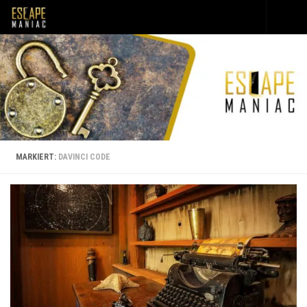
Unter dem Inhalt
MARKIERT:
DAVINCI CODE