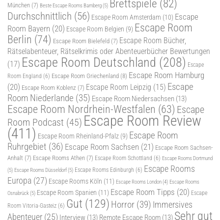
Brettspiele
(82)
München
(7)
Beste Escape Rooms Bamberg
(5)
Durchschnittlich
(56)
Escape
Escape Room Amsterdam
(10)
Escape Room
Room Bayern
(20)
Escape Room Belgien
(9)
Berlin
(74)
Escape Room Bücher,
Escape Room Bielefeld
(7)
Rätselabenteuer, Rätselkrimis oder Abenteuerbücher Bewertungen
Escape Room Deutschland
(208)
(17)
Escape
Escape Room Hamburg
Escape Room Griechenland
(8)
Room England
(6)
Escape
(20)
Escape Room Leipzig
(15)
Escape Room Koblenz
(7)
Room Niederlande
(35)
Escape Room Niedersachsen
(13)
Escape Room Nordrhein-Westfalen
(63)
Escape
Escape Room Review
Room Podcast
(45)
(411)
Escape Room
Escape Room Rheinland-Pfalz
(9)
Ruhrgebiet
(36)
Escape Room Sachsen
(21)
Escape Room Sachsen-
Anhalt
(7)
Escape Rooms Athen
(7)
Escape Room Schottland
(6)
Escape Rooms Dortmund
Escape Rooms
(5)
Escape Rooms Düsseldorf
(5)
Escape Rooms Edinburgh
(6)
Europa
(27)
Escape Rooms Köln
(11)
Escape Rooms
Escape Rooms London
(4)
Escape Room Tipps
(20)
Escape Room Spanien
(11)
Osnabrück
(5)
Escape
Gut
(129)
Horror
(39)
Immersives
Room Vitoria-Gasteiz
(6)
Sehr gut
Abenteuer
(25)
Interview
(13)
Remote Escape Room
(13)