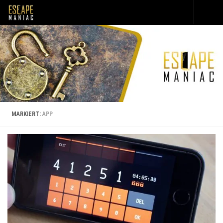
Unter dem Inhalt
MARKIERT:
APP