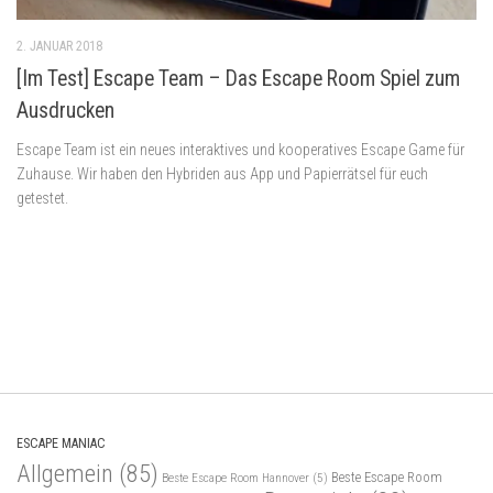
2. JANUAR 2018
[Im Test] Escape Team – Das Escape Room Spiel zum
Ausdrucken
Escape Team ist ein neues interaktives und kooperatives Escape Game für
Zuhause. Wir haben den Hybriden aus App und Papierrätsel für euch
getestet.
ESCAPE MANIAC
Allgemein
(85)
Beste Escape Room
Beste Escape Room Hannover
(5)