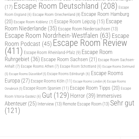
Escape Room Deutschland
(208)
(17)
Escape
Escape Room Hamburg
Escape Room Griechenland
(8)
Room England
(6)
Escape
(20)
Escape Room Leipzig
(15)
Escape Room Koblenz
(7)
Room Niederlande
(35)
Escape Room Niedersachsen
(13)
Escape Room Nordrhein-Westfalen
(63)
Escape
Escape Room Review
Room Podcast
(45)
(411)
Escape Room
Escape Room Rheinland-Pfalz
(9)
Ruhrgebiet
(36)
Escape Room Sachsen
(21)
Escape Room Sachsen-
Anhalt
(7)
Escape Rooms Athen
(7)
Escape Room Schottland
(6)
Escape Rooms Dortmund
Escape Rooms
(5)
Escape Rooms Düsseldorf
(5)
Escape Rooms Edinburgh
(6)
Europa
(27)
Escape Rooms Köln
(11)
Escape Rooms
Escape Rooms London
(4)
Escape Room Tipps
(20)
Escape Room Spanien
(11)
Osnabrück
(5)
Escape
Gut
(129)
Horror
(39)
Immersives
Room Vitoria-Gasteiz
(6)
Sehr gut
Abenteuer
(25)
Interview
(13)
Remote Escape Room
(13)
(121)