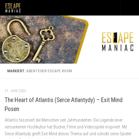
Unter dem Inhalt
MARKIERT:
ABENTEUER ESCAPE ROOM
21. JUNI 2026
The Heart of Atlantis (Serce Atlantydy) – Exit Mind
Posen
Atlantis fasziniert die Menschen seit Jahrhunderten. Die Legende einer
versunkenen Hochkultur hat Bücher, Filme und Videospiele inspiriert. Mit
Serce Atlantydy greift Exit Mind dieses Thema auf und schickt seine Spieler