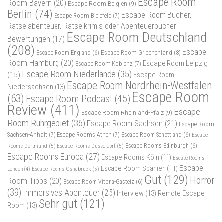
Escape Room
Room Bayern
(20)
Escape Room Belgien
(9)
Berlin
(74)
Escape Room Bücher,
Escape Room Bielefeld
(7)
Rätselabenteuer, Rätselkrimis oder Abenteuerbücher
Escape Room Deutschland
Bewertungen
(17)
(208)
Escape
Escape Room Griechenland
(8)
Escape Room England
(6)
Room Hamburg
(20)
Escape Room Leipzig
Escape Room Koblenz
(7)
Escape Room Niederlande
(35)
(15)
Escape Room
Escape Room Nordrhein-Westfalen
Niedersachsen
(13)
Escape Room
(63)
Escape Room Podcast
(45)
Review
(411)
Escape
Escape Room Rheinland-Pfalz
(9)
Room Ruhrgebiet
(36)
Escape Room Sachsen
(21)
Escape Room
Sachsen-Anhalt
(7)
Escape Rooms Athen
(7)
Escape Room Schottland
(6)
Escape
Rooms Dortmund
(5)
Escape Rooms Düsseldorf
(5)
Escape Rooms Edinburgh
(6)
Escape Rooms Europa
(27)
Escape Rooms Köln
(11)
Escape Rooms
Escape
Escape Room Spanien
(11)
Escape Rooms Osnabrück
(5)
London
(4)
Gut
(129)
Horror
Room Tipps
(20)
Escape Room Vitoria-Gasteiz
(6)
(39)
Immersives Abenteuer
(25)
Interview
(13)
Remote Escape
Sehr gut
(121)
Room
(13)