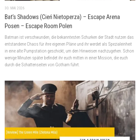
30. MAI 2026
Bat’s Shadows (Cień Nietoperza) – Escape Arena
Posen – Escape Room Polen
Batman ist verschwunden, die bekanntesten Schurken der Stadt nutzen das
entstandene Chaos für ihre eigenen Pläne und ihr werdet als Spezialeinheit
in eine alte Pumpstation geschickt, um den Hinweisen nachzugehen. Schon
wenige Minuten später befindet ihr euch mitten in einer Mission, die euch
durch die Schattenseiten von Gotham führt.