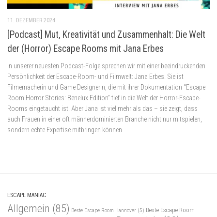
11. DEZEMBER 2024
[Podcast] Mut, Kreativität und Zusammenhalt: Die Welt
der (Horror) Escape Rooms mit Jana Erbes
In unserer neuesten Podcast-Folge sprechen wir mit einer beeindruckenden
Persönlichkeit der Escape-Room- und Filmwelt: Jana Erbes. Sie ist
Filmemacherin und Game Designerin, die mit ihrer Dokumentation “Escape
Room Horror Stories: Benelux Edition” tief in die Welt der Horror-Escape-
Rooms eingetaucht ist. Aber Jana ist viel mehr als das – sie zeigt, dass
auch Frauen in einer oft männerdominierten Branche nicht nur mitspielen,
sondern echte Expertise mitbringen können.
ESCAPE MANIAC
Allgemein
(85)
Beste Escape Room
Beste Escape Room Hannover
(5)