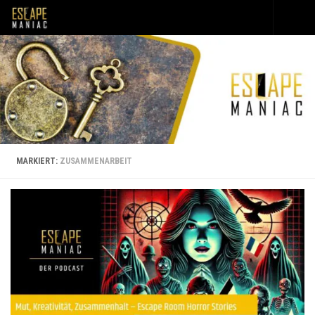
Unter dem Inhalt
MARKIERT:
ZUSAMMENARBEIT