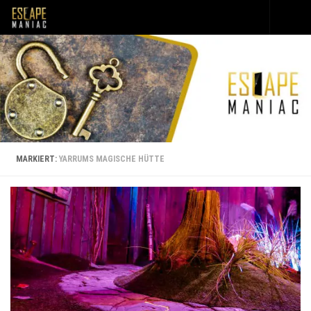
Unter dem Inhalt
MARKIERT:
YARRUMS MAGISCHE HÜTTE