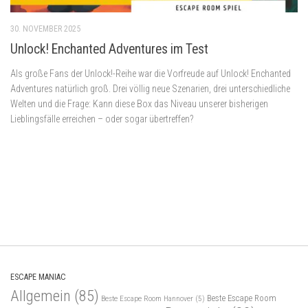
30. NOVEMBER 2025
Unlock! Enchanted Adventures im Test
Als große Fans der Unlock!-Reihe war die Vorfreude auf Unlock! Enchanted
Adventures natürlich groß. Drei völlig neue Szenarien, drei unterschiedliche
Welten und die Frage: Kann diese Box das Niveau unserer bisherigen
Lieblingsfälle erreichen – oder sogar übertreffen?
ESCAPE MANIAC
Allgemein
(85)
Beste Escape Room
Beste Escape Room Hannover
(5)