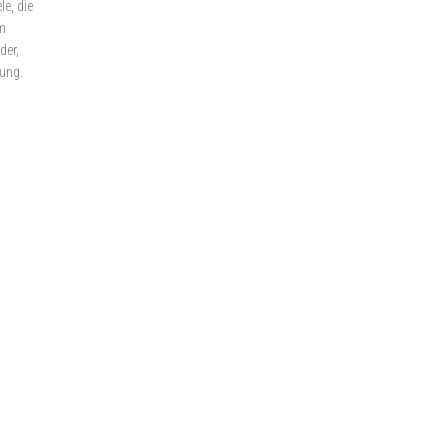
e, die
em
der,
lung.