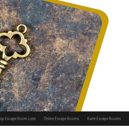
op Escape Room Liste
Online Escape Rooms
Karte Escape Rooms