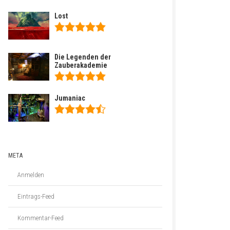
Lost
Die Legenden der
Zauberakademie
Jumaniac
META
Anmelden
Eintrags-Feed
Kommentar-Feed