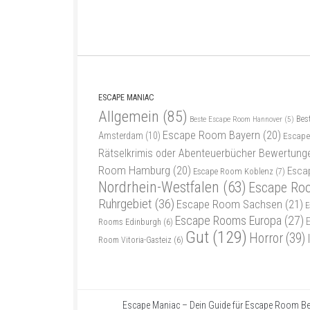
ESCAPE MANIAC
Allgemein
(85)
Bes
Beste Escape Room Hannover
(5)
Escape Room Bayern
(20)
Amsterdam
(10)
Escape
Rätselkrimis oder Abenteuerbücher Bewertung
Room Hamburg
(20)
Esca
Escape Room Koblenz
(7)
Nordrhein-Westfalen
(63)
Escape Ro
Ruhrgebiet
(36)
Escape Room Sachsen
(21)
E
Escape Rooms Europa
(27)
Rooms Edinburgh
(6)
Gut
(129)
Horror
(39)
Room Vitoria-Gasteiz
(6)
Escape Maniac – Dein Guide für Escape Room Be