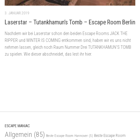
3. JANUAR 2019
Laserstar – Tutankhamun’s Tomb – Escape Room Berlin
Nachdem wir bei Laserstar schon den beiden Escape Rooms JACK THE
RIPPER und WINTER IS COMING entkommen sind, haben wir es uns nicht
nehmen lassen, gleich noch Raum Nummer Drei TUTANKHAMUN’S TOMB
zu spielen. Wie dieser abschneidet, das lest ihr hier.
ESCAPE MANIAC
Allgemein
(85)
Beste Escape Room
Beste Escape Room Hannover
(5)