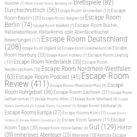
Brettspiele
(82)
München
(7)
Beste Escape Rooms Bamberg
(5)
Durchschnittlich
(56)
Escape
Escape Room Amsterdam
(10)
Escape Room
Room Bayern
(20)
Escape Room Belgien
(9)
Berlin
(74)
Escape Room Bücher,
Escape Room Bielefeld
(7)
Rätselabenteuer, Rätselkrimis oder Abenteuerbücher
Escape Room Deutschland
Bewertungen
(17)
(208)
Escape
Escape Room Griechenland
(8)
Escape Room England
(6)
Room Hamburg
(20)
Escape Room Leipzig
Escape Room Koblenz
(7)
Escape Room Niederlande
(35)
(15)
Escape Room
Escape Room Nordrhein-Westfalen
Niedersachsen
(13)
Escape Room
(63)
Escape Room Podcast
(45)
Review
(411)
Escape
Escape Room Rheinland-Pfalz
(9)
Room Ruhrgebiet
(36)
Escape Room Sachsen
(21)
Escape Room
Sachsen-Anhalt
(7)
Escape Rooms Athen
(7)
Escape Room Schottland
(6)
Escape
Rooms Dortmund
(5)
Escape Rooms Düsseldorf
(5)
Escape Rooms Edinburgh
(6)
Escape Rooms Europa
(27)
Escape Rooms Köln
(11)
Escape Rooms
Escape
Escape Room Spanien
(11)
Escape Rooms Osnabrück
(5)
London
(4)
Gut
(129)
Horror
Room Tipps
(20)
Escape Room Vitoria-Gasteiz
(6)
(39)
Immersives Abenteuer
(25)
Interview
(13)
Remote Escape