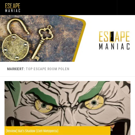
Unter dem Inhalt
MARKIERT:
TOP ESCAPE ROOM POLEN