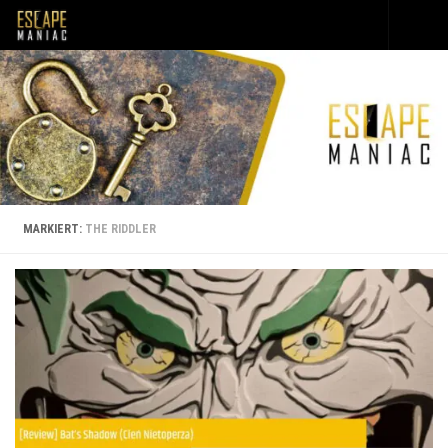
Unter dem Inhalt
MARKIERT:
THE RIDDLER