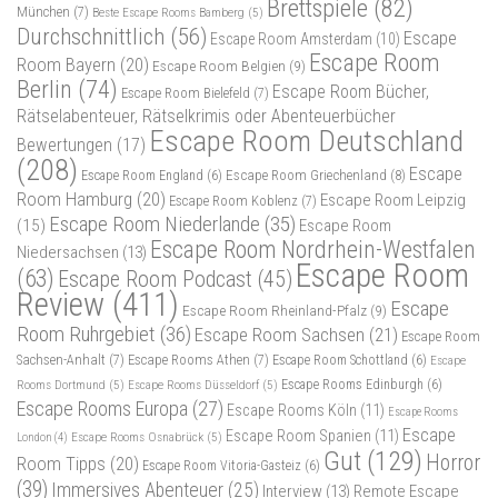
Brettspiele
(82)
München
(7)
Beste Escape Rooms Bamberg
(5)
Durchschnittlich
(56)
Escape
Escape Room Amsterdam
(10)
Escape Room
Room Bayern
(20)
Escape Room Belgien
(9)
Berlin
(74)
Escape Room Bücher,
Escape Room Bielefeld
(7)
Rätselabenteuer, Rätselkrimis oder Abenteuerbücher
Escape Room Deutschland
Bewertungen
(17)
(208)
Escape
Escape Room Griechenland
(8)
Escape Room England
(6)
Room Hamburg
(20)
Escape Room Leipzig
Escape Room Koblenz
(7)
Escape Room Niederlande
(35)
(15)
Escape Room
Escape Room Nordrhein-Westfalen
Niedersachsen
(13)
Escape Room
(63)
Escape Room Podcast
(45)
Review
(411)
Escape
Escape Room Rheinland-Pfalz
(9)
Room Ruhrgebiet
(36)
Escape Room Sachsen
(21)
Escape Room
Sachsen-Anhalt
(7)
Escape Rooms Athen
(7)
Escape Room Schottland
(6)
Escape
Rooms Dortmund
(5)
Escape Rooms Düsseldorf
(5)
Escape Rooms Edinburgh
(6)
Escape Rooms Europa
(27)
Escape Rooms Köln
(11)
Escape Rooms
Escape
Escape Room Spanien
(11)
Escape Rooms Osnabrück
(5)
London
(4)
Gut
(129)
Horror
Room Tipps
(20)
Escape Room Vitoria-Gasteiz
(6)
(39)
Immersives Abenteuer
(25)
Interview
(13)
Remote Escape