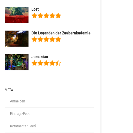
Lost
Die Legenden der Zauberakademie
Jumaniac
META
Anmelden
Eintrags-Feed
Kommentar-Feed