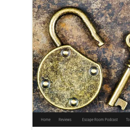
Unter dem Inhalt
Home
Reviews
Escape Room Podcast
To