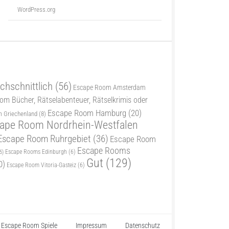
WordPress.org
chschnittlich
(56)
Escape Room Amsterdam
m Bücher, Rätselabenteuer, Rätselkrimis oder
Escape Room Hamburg
(20)
 Griechenland
(8)
ape Room Nordrhein-Westfalen
Escape Room Ruhrgebiet
(36)
Escape Room
Escape Rooms
5)
Escape Rooms Edinburgh
(6)
Gut
(129)
0)
Escape Room Vitoria-Gasteiz
(6)
Escape Room Spiele
Impressum
Datenschutz