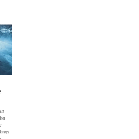
e
ast
sher
s
ikings
u