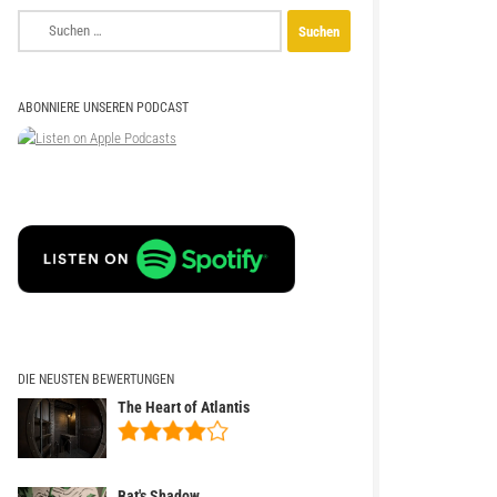
Suchen
nach:
ABONNIERE UNSEREN PODCAST
DIE NEUSTEN BEWERTUNGEN
The Heart of Atlantis
Bat's Shadow