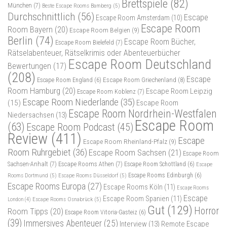
Brettspiele
(82)
München
(7)
Beste Escape Rooms Bamberg
(5)
Durchschnittlich
(56)
Escape
Escape Room Amsterdam
(10)
Escape Room
Room Bayern
(20)
Escape Room Belgien
(9)
Berlin
(74)
Escape Room Bücher,
Escape Room Bielefeld
(7)
Rätselabenteuer, Rätselkrimis oder Abenteuerbücher
Escape Room Deutschland
Bewertungen
(17)
(208)
Escape
Escape Room Griechenland
(8)
Escape Room England
(6)
Room Hamburg
(20)
Escape Room Leipzig
Escape Room Koblenz
(7)
Escape Room Niederlande
(35)
(15)
Escape Room
Escape Room Nordrhein-Westfalen
Niedersachsen
(13)
Escape Room
(63)
Escape Room Podcast
(45)
Review
(411)
Escape
Escape Room Rheinland-Pfalz
(9)
Room Ruhrgebiet
(36)
Escape Room Sachsen
(21)
Escape Room
Sachsen-Anhalt
(7)
Escape Rooms Athen
(7)
Escape Room Schottland
(6)
Escape
Rooms Dortmund
(5)
Escape Rooms Düsseldorf
(5)
Escape Rooms Edinburgh
(6)
Escape Rooms Europa
(27)
Escape Rooms Köln
(11)
Escape Rooms
Escape
Escape Room Spanien
(11)
Escape Rooms Osnabrück
(5)
London
(4)
Gut
(129)
Horror
Room Tipps
(20)
Escape Room Vitoria-Gasteiz
(6)
(39)
Immersives Abenteuer
(25)
Interview
(13)
Remote Escape