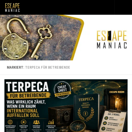
Unter dem Inhalt
MARKIERT:
TERPECA FÜR BETREIBENDE