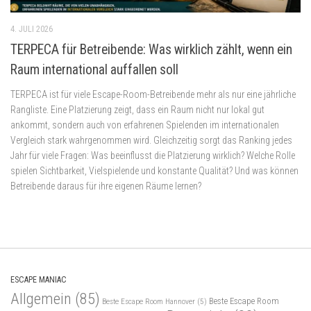
4. JULI 2026
TERPECA für Betreibende: Was wirklich zählt, wenn ein
Raum international auffallen soll
TERPECA ist für viele Escape-Room-Betreibende mehr als nur eine jährliche
Rangliste. Eine Platzierung zeigt, dass ein Raum nicht nur lokal gut
ankommt, sondern auch von erfahrenen Spielenden im internationalen
Vergleich stark wahrgenommen wird. Gleichzeitig sorgt das Ranking jedes
Jahr für viele Fragen: Was beeinflusst die Platzierung wirklich? Welche Rolle
spielen Sichtbarkeit, Vielspielende und konstante Qualität? Und was können
Betreibende daraus für ihre eigenen Räume lernen?
ESCAPE MANIAC
Allgemein
(85)
Beste Escape Room
Beste Escape Room Hannover
(5)