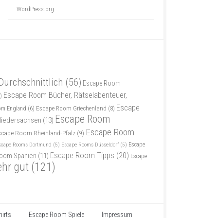
WordPress.org
Durchschnittlich
(56)
Escape Room
Escape Room Bücher, Rätselabenteuer,
)
Escape
Escape Room Griechenland
(8)
om England
(6)
Escape Room
iedersachsen
(13)
Escape Room
scape Room Rheinland-Pfalz
(9)
scape Rooms Dortmund
(5)
Escape Rooms Düsseldorf
(5)
Escape
Escape Room Tipps
(20)
oom Spanien
(11)
Escape
ehr gut
(121)
irts
Escape Room Spiele
Impressum