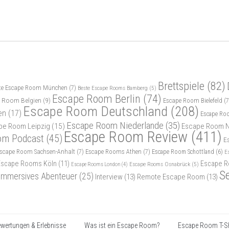
Brettspiele
(82)
te Escape Room München
(7)
Beste Escape Rooms Bamberg
(5)
Escape Room Berlin
(74)
 Room Belgien
(9)
Escape Room Bielefeld
(7
Escape Room Deutschland
(208)
en
(17)
Escape Ro
Escape Room Niederlande
(35)
pe Room Leipzig
(15)
Escape Room N
Escape Room Review
(411)
om Podcast
(45)
E
scape Room Sachsen-Anhalt
(7)
Escape Rooms Athen
(7)
Escape Room Schottland
(6)
E
Escape Rooms Köln
(11)
Escape R
Escape Rooms Osnabrück
(5)
Escape Rooms London
(4)
S
Immersives Abenteuer
(25)
Interview
(13)
Remote Escape Room
(13)
wertungen & Erlebnisse
Was ist ein Escape Room?
Escape Room T-Sh