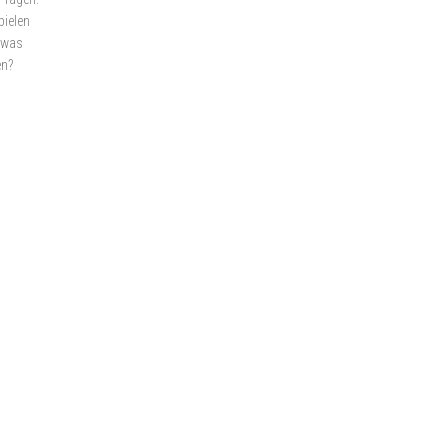
pielen
d was
en?