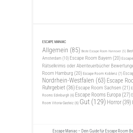
ESCAPE MANIAC
Allgemein
(85)
Bes
Beste Escape Room Hannover
(5)
Escape Room Bayern
(20)
Amsterdam
(10)
Escape
Rätselkrimis oder Abenteuerbücher Bewertung
Room Hamburg
(20)
Esca
Escape Room Koblenz
(7)
Nordrhein-Westfalen
(63)
Escape Ro
Ruhrgebiet
(36)
Escape Room Sachsen
(21)
E
Escape Rooms Europa
(27)
Rooms Edinburgh
(6)
Gut
(129)
Horror
(39)
Room Vitoria-Gasteiz
(6)
Escape Maniac – Dein Guide für Escape Room Be