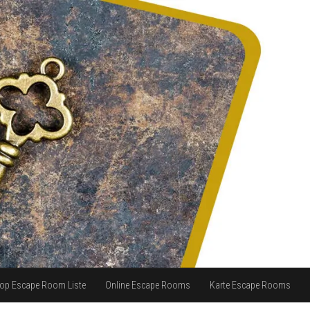
op Escape Room Liste
Online Escape Rooms
Karte Escape Rooms