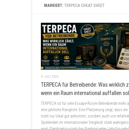
MARKIERT:
TERPECA CHEAT SHEET
4. JULI 2026
TERPECA für Betreibende: Was wirklich z
wenn ein Raum international auffallen sol
TERPECA ist für viele Escape-Room-Betreibende mehr a
eine jährliche Rangliste. Eine Platzierung zeigt, dass ei
nicht nur lokal gut ankommt, sondern auch von erfahre
Spielenden im internationalen Vergleich stark wahrge
wird. Gleichzeitig sorgt das Ranking jedes Jahr für viele