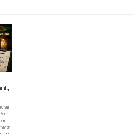
ählt,
l
ls nur
n Raum
nen
nommen
 Fragen: