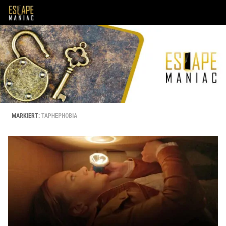
Unter dem Inhalt
MARKIERT:
TAPHEPHOBIA