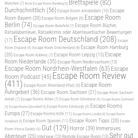
Brettspiele
(82)
München
(7)
Beste Escape Rooms Bamberg
(5)
Durchschnittlich
(56)
Escape
Escape Room Amsterdam
(10)
Escape Room
Room Bayern
(20)
Escape Room Belgien
(9)
Berlin
(74)
Escape Room Bücher,
Escape Room Bielefeld
(7)
Rätselabenteuer, Rätselkrimis oder Abenteuerbücher Bewertungen
Escape Room Deutschland
(208)
(17)
Escape
Escape Room Hamburg
Escape Room Griechenland
(8)
Room England
(6)
Escape
(20)
Escape Room Leipzig
(15)
Escape Room Koblenz
(7)
Room Niederlande
(35)
Escape Room Niedersachsen
(13)
Escape Room Nordrhein-Westfalen
(63)
Escape
Escape Room Review
Room Podcast
(45)
(411)
Escape Room
Escape Room Rheinland-Pfalz
(9)
Ruhrgebiet
(36)
Escape Room Sachsen
(21)
Escape Room Sachsen-
Anhalt
(7)
Escape Rooms Athen
(7)
Escape Room Schottland
(6)
Escape Rooms Dortmund
Escape Rooms
(5)
Escape Rooms Düsseldorf
(5)
Escape Rooms Edinburgh
(6)
Europa
(27)
Escape Rooms Köln
(11)
Escape Rooms
Escape Rooms London
(4)
Escape Room Tipps
(20)
Escape Room Spanien
(11)
Osnabrück
(5)
Escape
Gut
(129)
Horror
(39)
Immersives
Room Vitoria-Gasteiz
(6)
Sehr gut
Abenteuer
(25)
Interview
(13)
Remote Escape Room
(13)