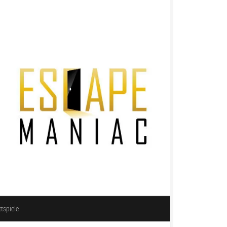
ttspiele