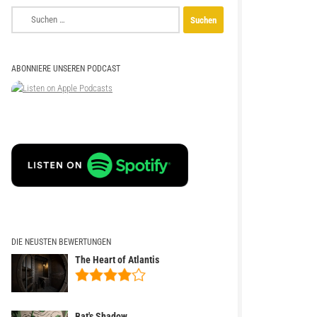
Suchen
nach:
ABONNIERE UNSEREN PODCAST
DIE NEUSTEN BEWERTUNGEN
The Heart of Atlantis
Bat's Shadow