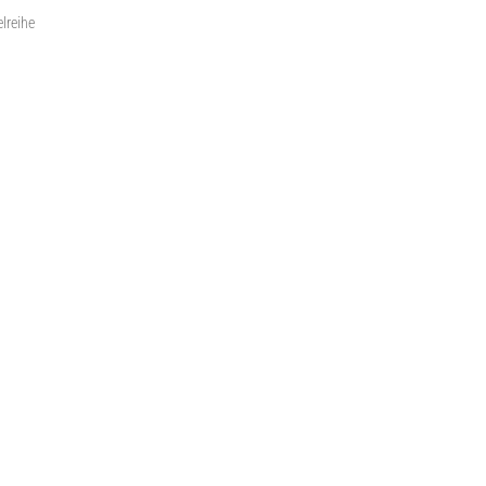
lreihe