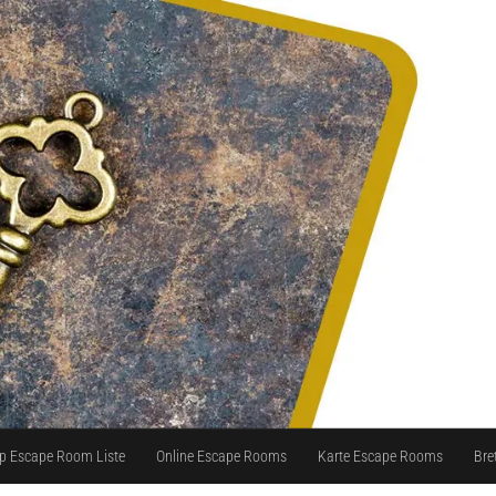
p Escape Room Liste
Online Escape Rooms
Karte Escape Rooms
Bre