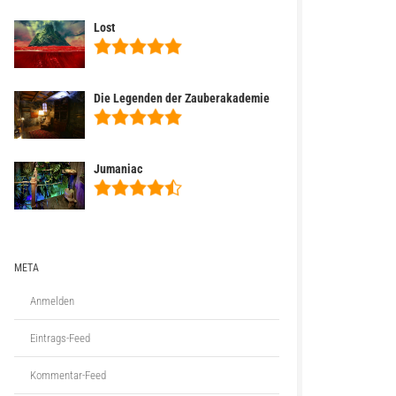
Lost
Die Legenden der Zauberakademie
Jumaniac
META
Anmelden
Eintrags-Feed
Kommentar-Feed