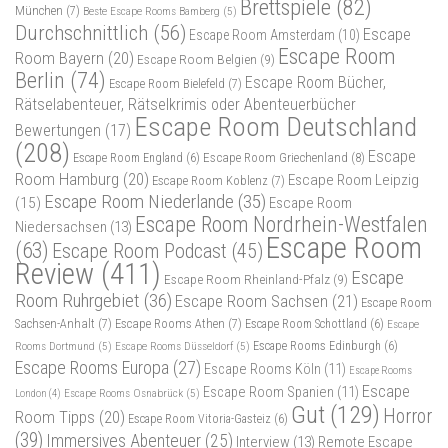
Brettspiele
(82)
München
(7)
Beste Escape Rooms Bamberg
(5)
Durchschnittlich
(56)
Escape
Escape Room Amsterdam
(10)
Escape Room
Room Bayern
(20)
Escape Room Belgien
(9)
Berlin
(74)
Escape Room Bücher,
Escape Room Bielefeld
(7)
Rätselabenteuer, Rätselkrimis oder Abenteuerbücher
Escape Room Deutschland
Bewertungen
(17)
(208)
Escape
Escape Room Griechenland
(8)
Escape Room England
(6)
Room Hamburg
(20)
Escape Room Leipzig
Escape Room Koblenz
(7)
Escape Room Niederlande
(35)
(15)
Escape Room
Escape Room Nordrhein-Westfalen
Niedersachsen
(13)
Escape Room
(63)
Escape Room Podcast
(45)
Review
(411)
Escape
Escape Room Rheinland-Pfalz
(9)
Room Ruhrgebiet
(36)
Escape Room Sachsen
(21)
Escape Room
Sachsen-Anhalt
(7)
Escape Rooms Athen
(7)
Escape Room Schottland
(6)
Escape
Rooms Dortmund
(5)
Escape Rooms Düsseldorf
(5)
Escape Rooms Edinburgh
(6)
Escape Rooms Europa
(27)
Escape Rooms Köln
(11)
Escape Rooms
Escape
Escape Room Spanien
(11)
Escape Rooms Osnabrück
(5)
London
(4)
Gut
(129)
Horror
Room Tipps
(20)
Escape Room Vitoria-Gasteiz
(6)
(39)
Immersives Abenteuer
(25)
Interview
(13)
Remote Escape