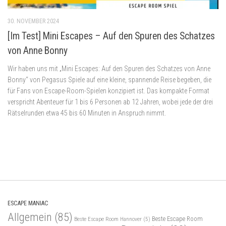
30. NOVEMBER 2024
[Im Test] Mini Escapes – Auf den Spuren des Schatzes
von Anne Bonny
Wir haben uns mit „Mini Escapes: Auf den Spuren des Schatzes von Anne
Bonny“ von Pegasus Spiele auf eine kleine, spannende Reise begeben, die
für Fans von Escape-Room-Spielen konzipiert ist. Das kompakte Format
verspricht Abenteuer für 1 bis 6 Personen ab 12 Jahren, wobei jede der drei
Rätselrunden etwa 45 bis 60 Minuten in Anspruch nimmt.
ESCAPE MANIAC
Allgemein
(85)
Beste Escape Room
Beste Escape Room Hannover
(5)