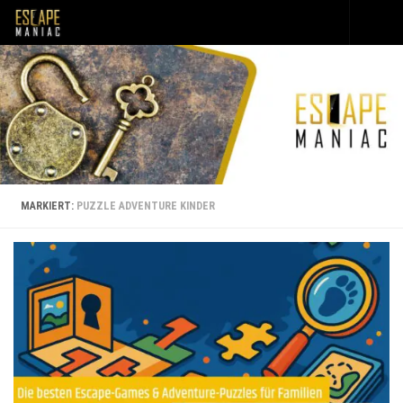
Unter dem Inhalt
MARKIERT:
PUZZLE ADVENTURE KINDER