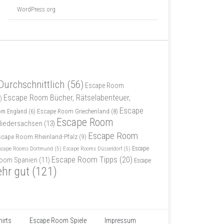
WordPress.org
Durchschnittlich
(56)
Escape Room
Escape Room Bücher, Rätselabenteuer,
)
Escape
Escape Room Griechenland
(8)
om England
(6)
Escape Room
iedersachsen
(13)
Escape Room
scape Room Rheinland-Pfalz
(9)
scape Rooms Dortmund
(5)
Escape Rooms Düsseldorf
(5)
Escape
Escape Room Tipps
(20)
oom Spanien
(11)
Escape
ehr gut
(121)
irts
Escape Room Spiele
Impressum