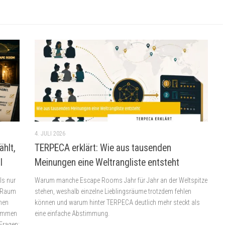
4. JULI 2026
ählt,
TERPECA erklärt: Wie aus tausenden
l
Meinungen eine Weltrangliste entsteht
ls nur
Warum manche Escape Rooms Jahr für Jahr an der Weltspitze
n Raum
stehen, weshalb einzelne Lieblingsräume trotzdem fehlen
nen
können und warum hinter TERPECA deutlich mehr steckt als
nommen
eine einfache Abstimmung.
 Fragen: