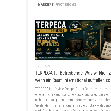
MARKIERT:
PIVOT ROOMS
4. JULI 2026
TERPECA für Betreibende: Was wirklich z
wenn ein Raum international auffallen sol
TERPECA ist für viele Escape-Room-Betreibende mehr a
eine jährliche Rangliste. Eine Platzierung zeigt, dass ei
nicht nur lokal gut ankommt, sondern auch von erfahre
Spielenden im internationalen Vergleich stark wahrge
wird. Gleichzeitig sorgt das Ranking jedes Jahr für viele