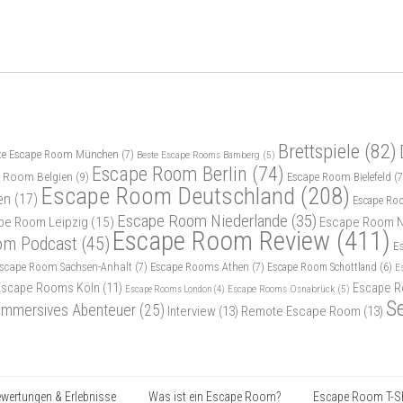
Brettspiele
(82)
te Escape Room München
(7)
Beste Escape Rooms Bamberg
(5)
Escape Room Berlin
(74)
 Room Belgien
(9)
Escape Room Bielefeld
(7
Escape Room Deutschland
(208)
en
(17)
Escape Ro
Escape Room Niederlande
(35)
pe Room Leipzig
(15)
Escape Room N
Escape Room Review
(411)
om Podcast
(45)
E
scape Room Sachsen-Anhalt
(7)
Escape Rooms Athen
(7)
Escape Room Schottland
(6)
E
Escape Rooms Köln
(11)
Escape R
Escape Rooms Osnabrück
(5)
Escape Rooms London
(4)
S
Immersives Abenteuer
(25)
Interview
(13)
Remote Escape Room
(13)
wertungen & Erlebnisse
Was ist ein Escape Room?
Escape Room T-Sh