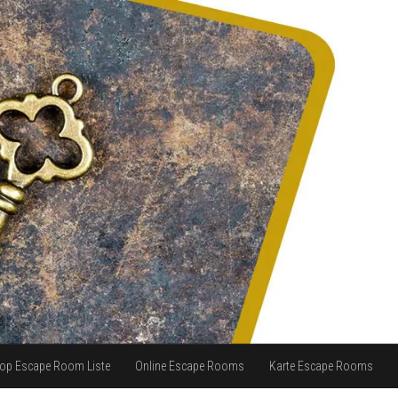
op Escape Room Liste
Online Escape Rooms
Karte Escape Rooms