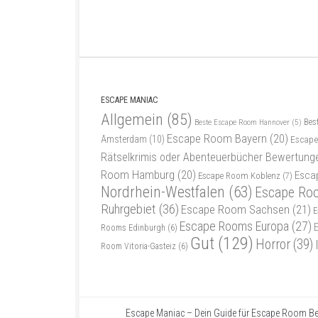
ESCAPE MANIAC
Allgemein
(85)
Bes
Beste Escape Room Hannover
(5)
Escape Room Bayern
(20)
Amsterdam
(10)
Escape
Rätselkrimis oder Abenteuerbücher Bewertung
Room Hamburg
(20)
Esca
Escape Room Koblenz
(7)
Nordrhein-Westfalen
(63)
Escape Ro
Ruhrgebiet
(36)
Escape Room Sachsen
(21)
E
Escape Rooms Europa
(27)
Rooms Edinburgh
(6)
Gut
(129)
Horror
(39)
Room Vitoria-Gasteiz
(6)
Escape Maniac – Dein Guide für Escape Room Be