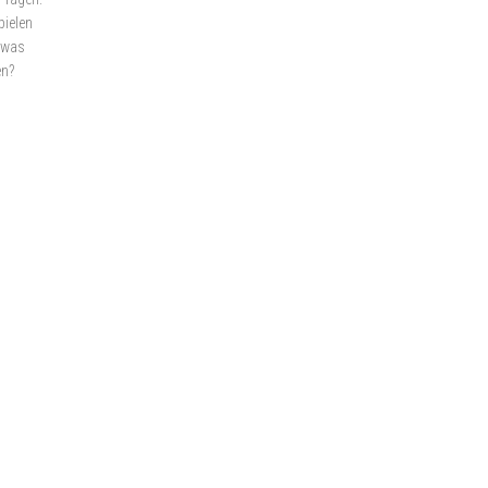
pielen
d was
en?