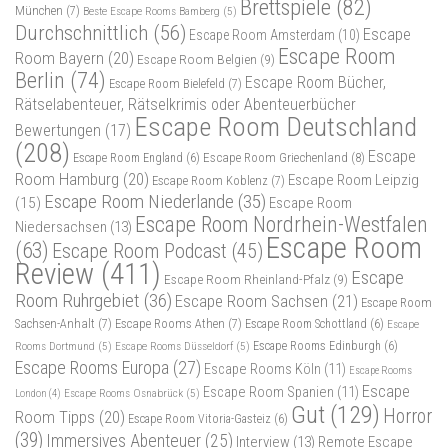
Brettspiele
(82)
München
(7)
Beste Escape Rooms Bamberg
(5)
Durchschnittlich
(56)
Escape
Escape Room Amsterdam
(10)
Escape Room
Room Bayern
(20)
Escape Room Belgien
(9)
Berlin
(74)
Escape Room Bücher,
Escape Room Bielefeld
(7)
Rätselabenteuer, Rätselkrimis oder Abenteuerbücher
Escape Room Deutschland
Bewertungen
(17)
(208)
Escape
Escape Room Griechenland
(8)
Escape Room England
(6)
Room Hamburg
(20)
Escape Room Leipzig
Escape Room Koblenz
(7)
Escape Room Niederlande
(35)
(15)
Escape Room
Escape Room Nordrhein-Westfalen
Niedersachsen
(13)
Escape Room
(63)
Escape Room Podcast
(45)
Review
(411)
Escape
Escape Room Rheinland-Pfalz
(9)
Room Ruhrgebiet
(36)
Escape Room Sachsen
(21)
Escape Room
Sachsen-Anhalt
(7)
Escape Rooms Athen
(7)
Escape Room Schottland
(6)
Escape
Rooms Dortmund
(5)
Escape Rooms Düsseldorf
(5)
Escape Rooms Edinburgh
(6)
Escape Rooms Europa
(27)
Escape Rooms Köln
(11)
Escape Rooms
Escape
Escape Room Spanien
(11)
Escape Rooms Osnabrück
(5)
London
(4)
Gut
(129)
Horror
Room Tipps
(20)
Escape Room Vitoria-Gasteiz
(6)
(39)
Immersives Abenteuer
(25)
Interview
(13)
Remote Escape