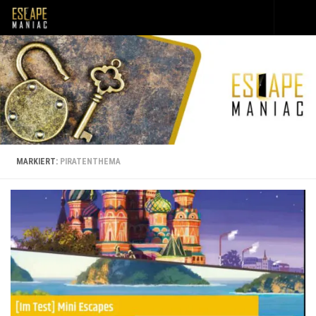
Unter dem Inhalt
MARKIERT:
PIRATENTHEMA