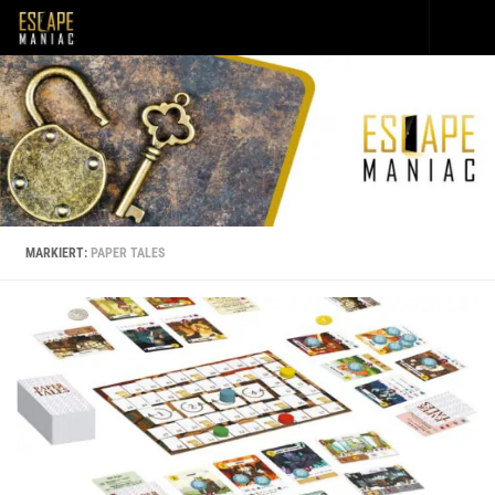
Unter dem Inhalt
MARKIERT:
PAPER TALES