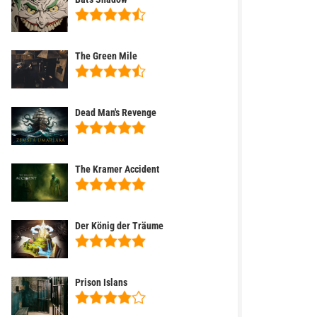
The Green Mile
Dead Man's Revenge
The Kramer Accident
Der König der Träume
Prison Islans