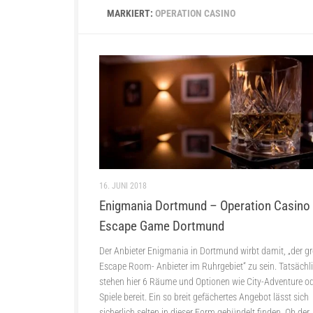
MARKIERT:
OPERATION CASINO
16. JUNI 2018
Enigmania Dortmund – Operation Casino
Escape Game Dortmund
Der Anbieter Enigmania in Dortmund wirbt damit, „der g
Escape Room- Anbieter im Ruhrgebiet“ zu sein. Tatsächl
stehen hier 6 Räume und Optionen wie City-Adventure o
Spiele bereit. Ein so breit gefächertes Angebot lässt sich
sicherlich selten in dieser Form gebündelt finden. Ob der