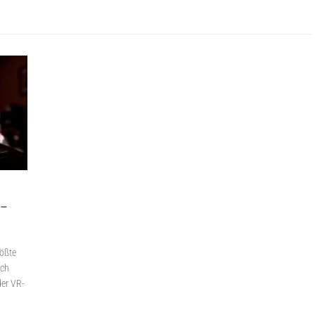
 –
rößte
ich
der VR-