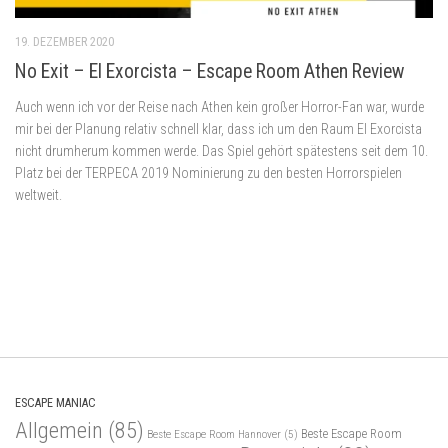
19. DEZEMBER 2020
No Exit – El Exorcista – Escape Room Athen Review
Auch wenn ich vor der Reise nach Athen kein großer Horror-Fan war, wurde
mir bei der Planung relativ schnell klar, dass ich um den Raum El Exorcista
nicht drumherum kommen werde. Das Spiel gehört spätestens seit dem 10.
Platz bei der TERPECA 2019 Nominierung zu den besten Horrorspielen
weltweit.
ESCAPE MANIAC
Allgemein
(85)
Beste Escape Room
Beste Escape Room Hannover
(5)