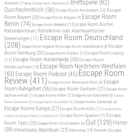
Brettspiele
(82)
München
(7)
Beste Escape Rooms Bamberg
(5)
Durchschnittlich
(56)
Escape
Escape Room Amsterdam
(10)
Escape Room
Room Bayern
(20)
Escape Room Belgien
(9)
Berlin
(74)
Escape Room Bücher,
Escape Room Bielefeld
(7)
Rätselabenteuer, Rätselkrimis oder Abenteuerbücher
Escape Room Deutschland
Bewertungen
(17)
(208)
Escape
Escape Room Griechenland
(8)
Escape Room England
(6)
Room Hamburg
(20)
Escape Room Leipzig
Escape Room Koblenz
(7)
Escape Room Niederlande
(35)
(15)
Escape Room
Escape Room Nordrhein-Westfalen
Niedersachsen
(13)
Escape Room
(63)
Escape Room Podcast
(45)
Review
(411)
Escape
Escape Room Rheinland-Pfalz
(9)
Room Ruhrgebiet
(36)
Escape Room Sachsen
(21)
Escape Room
Sachsen-Anhalt
(7)
Escape Rooms Athen
(7)
Escape Room Schottland
(6)
Escape
Rooms Dortmund
(5)
Escape Rooms Düsseldorf
(5)
Escape Rooms Edinburgh
(6)
Escape Rooms Europa
(27)
Escape Rooms Köln
(11)
Escape Rooms
Escape
Escape Room Spanien
(11)
Escape Rooms Osnabrück
(5)
London
(4)
Gut
(129)
Horror
Room Tipps
(20)
Escape Room Vitoria-Gasteiz
(6)
(39)
Immersives Abenteuer
(25)
Interview
(13)
Remote Escape