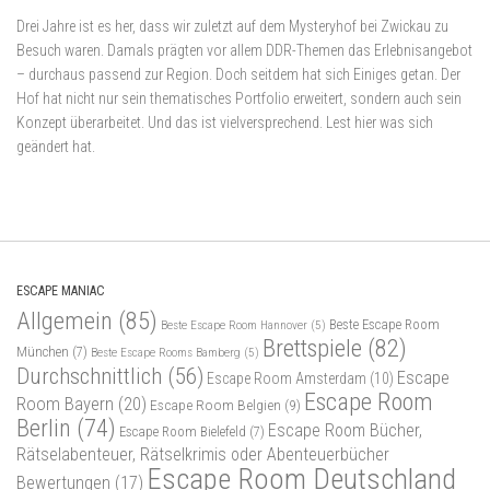
Drei Jahre ist es her, dass wir zuletzt auf dem Mysteryhof bei Zwickau zu
Besuch waren. Damals prägten vor allem DDR-Themen das Erlebnisangebot
– durchaus passend zur Region. Doch seitdem hat sich Einiges getan. Der
Hof hat nicht nur sein thematisches Portfolio erweitert, sondern auch sein
Konzept überarbeitet. Und das ist vielversprechend. Lest hier was sich
geändert hat.
ESCAPE MANIAC
Allgemein
(85)
Beste Escape Room
Beste Escape Room Hannover
(5)
Brettspiele
(82)
München
(7)
Beste Escape Rooms Bamberg
(5)
Durchschnittlich
(56)
Escape
Escape Room Amsterdam
(10)
Escape Room
Room Bayern
(20)
Escape Room Belgien
(9)
Berlin
(74)
Escape Room Bücher,
Escape Room Bielefeld
(7)
Rätselabenteuer, Rätselkrimis oder Abenteuerbücher
Escape Room Deutschland
Bewertungen
(17)