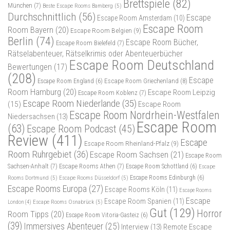
Brettspiele
(82)
München
(7)
Beste Escape Rooms Bamberg
(5)
Durchschnittlich
(56)
Escape
Escape Room Amsterdam
(10)
Escape Room
Room Bayern
(20)
Escape Room Belgien
(9)
Berlin
(74)
Escape Room Bücher,
Escape Room Bielefeld
(7)
Rätselabenteuer, Rätselkrimis oder Abenteuerbücher
Escape Room Deutschland
Bewertungen
(17)
(208)
Escape
Escape Room Griechenland
(8)
Escape Room England
(6)
Room Hamburg
(20)
Escape Room Leipzig
Escape Room Koblenz
(7)
Escape Room Niederlande
(35)
(15)
Escape Room
Escape Room Nordrhein-Westfalen
Niedersachsen
(13)
Escape Room
(63)
Escape Room Podcast
(45)
Review
(411)
Escape
Escape Room Rheinland-Pfalz
(9)
Room Ruhrgebiet
(36)
Escape Room Sachsen
(21)
Escape Room
Sachsen-Anhalt
(7)
Escape Rooms Athen
(7)
Escape Room Schottland
(6)
Escape
Rooms Dortmund
(5)
Escape Rooms Düsseldorf
(5)
Escape Rooms Edinburgh
(6)
Escape Rooms Europa
(27)
Escape Rooms Köln
(11)
Escape Rooms
Escape
Escape Room Spanien
(11)
Escape Rooms Osnabrück
(5)
London
(4)
Gut
(129)
Horror
Room Tipps
(20)
Escape Room Vitoria-Gasteiz
(6)
(39)
Immersives Abenteuer
(25)
Interview
(13)
Remote Escape