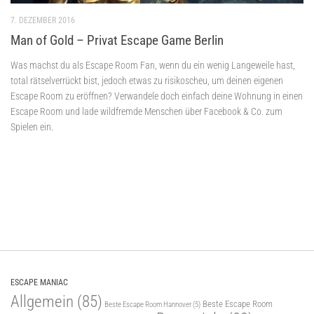
7. DEZEMBER 2016
Man of Gold – Privat Escape Game Berlin
Was machst du als Escape Room Fan, wenn du ein wenig Langeweile hast,
total rätselverrückt bist, jedoch etwas zu risikoscheu, um deinen eigenen
Escape Room zu eröffnen? Verwandele doch einfach deine Wohnung in einen
Escape Room und lade wildfremde Menschen über Facebook & Co. zum
Spielen ein.
ESCAPE MANIAC
Allgemein
(85)
Beste Escape Room
Beste Escape Room Hannover
(5)