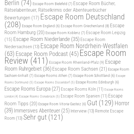
Berlin
(74)
Escape Room Bücher,
Escape Room Bielefeld
(7)
Rätselabenteuer, Rätselkrimis oder Abenteuerbücher
Escape Room Deutschland
Bewertungen
(17)
(208)
Escape
Escape Room Griechenland
(8)
Escape Room England
(6)
Room Hamburg
(20)
Escape Room Leipzig
Escape Room Koblenz
(7)
Escape Room Niederlande
(35)
(15)
Escape Room
Escape Room Nordrhein-Westfalen
Niedersachsen
(13)
Escape Room
(63)
Escape Room Podcast
(45)
Review
(411)
Escape
Escape Room Rheinland-Pfalz
(9)
Room Ruhrgebiet
(36)
Escape Room Sachsen
(21)
Escape Room
Sachsen-Anhalt
(7)
Escape Rooms Athen
(7)
Escape Room Schottland
(6)
Escape
Rooms Dortmund
(5)
Escape Rooms Düsseldorf
(5)
Escape Rooms Edinburgh
(6)
Escape Rooms Europa
(27)
Escape Rooms Köln
(11)
Escape Rooms
Escape
Escape Room Spanien
(11)
Escape Rooms Osnabrück
(5)
London
(4)
Gut
(129)
Horror
Room Tipps
(20)
Escape Room Vitoria-Gasteiz
(6)
(39)
Immersives Abenteuer
(25)
Interview
(13)
Remote Escape
Sehr gut
(121)
Room
(13)