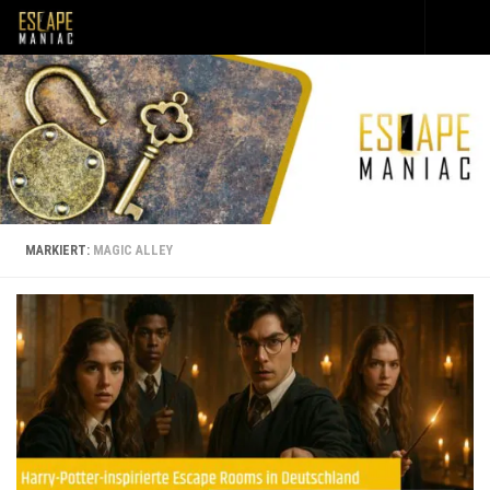
Unter dem Inhalt
MARKIERT:
MAGIC ALLEY