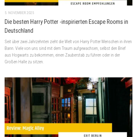
5. NOVEMBER 2025
Die besten Harry Potter -inspirierten Escape Rooms in
Deutschland
Seit über zwei Jahrzehnten zieht die Welt von Harry Potter Menschen in ihren
Bann. Viele von uns sind mit dem Traum aufgewachsen, selbst den Brief
aus Hogwarts zu bekommen, einen Zauberstab zu führen oder in der
Großen Halle zu sitzen.