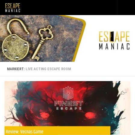
Unter dem Inhalt
MARKIERT:
LIVE ACTING ESCAPE ROOM