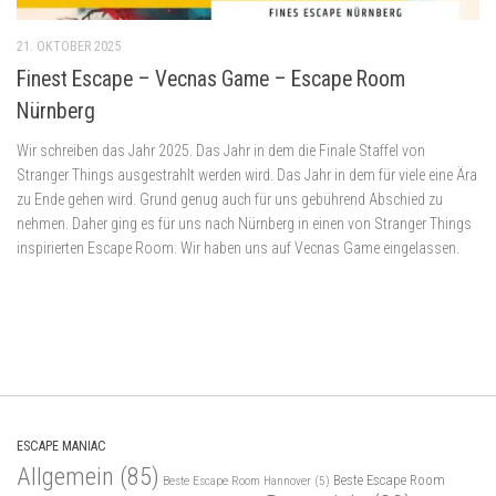
21. OKTOBER 2025
Finest Escape – Vecnas Game – Escape Room
Nürnberg
Wir schreiben das Jahr 2025. Das Jahr in dem die Finale Staffel von
Stranger Things ausgestrahlt werden wird. Das Jahr in dem für viele eine Ära
zu Ende gehen wird. Grund genug auch für uns gebührend Abschied zu
nehmen. Daher ging es für uns nach Nürnberg in einen von Stranger Things
inspirierten Escape Room. Wir haben uns auf Vecnas Game eingelassen.
ESCAPE MANIAC
Allgemein
(85)
Beste Escape Room
Beste Escape Room Hannover
(5)