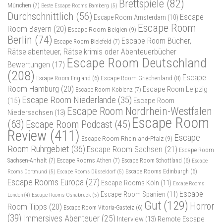
Brettspiele
(82)
München
(7)
Beste Escape Rooms Bamberg
(5)
Durchschnittlich
(56)
Escape
Escape Room Amsterdam
(10)
Escape Room
Room Bayern
(20)
Escape Room Belgien
(9)
Berlin
(74)
Escape Room Bücher,
Escape Room Bielefeld
(7)
Rätselabenteuer, Rätselkrimis oder Abenteuerbücher
Escape Room Deutschland
Bewertungen
(17)
(208)
Escape
Escape Room Griechenland
(8)
Escape Room England
(6)
Room Hamburg
(20)
Escape Room Leipzig
Escape Room Koblenz
(7)
Escape Room Niederlande
(35)
(15)
Escape Room
Escape Room Nordrhein-Westfalen
Niedersachsen
(13)
Escape Room
(63)
Escape Room Podcast
(45)
Review
(411)
Escape
Escape Room Rheinland-Pfalz
(9)
Room Ruhrgebiet
(36)
Escape Room Sachsen
(21)
Escape Room
Sachsen-Anhalt
(7)
Escape Rooms Athen
(7)
Escape Room Schottland
(6)
Escape
Rooms Dortmund
(5)
Escape Rooms Düsseldorf
(5)
Escape Rooms Edinburgh
(6)
Escape Rooms Europa
(27)
Escape Rooms Köln
(11)
Escape Rooms
Escape
Escape Room Spanien
(11)
Escape Rooms Osnabrück
(5)
London
(4)
Gut
(129)
Horror
Room Tipps
(20)
Escape Room Vitoria-Gasteiz
(6)
(39)
Immersives Abenteuer
(25)
Interview
(13)
Remote Escape