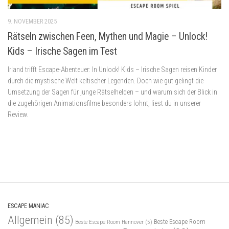
9. NOVEMBER 2025
Rätseln zwischen Feen, Mythen und Magie – Unlock!
Kids – Irische Sagen im Test
Irland trifft Escape-Abenteuer: In Unlock! Kids – Irische Sagen reisen Kinder
durch die mystische Welt keltischer Legenden. Doch wie gut gelingt die
Umsetzung der Sagen für junge Rätselhelden – und warum sich der Blick in
die zugehörigen Animationsfilme besonders lohnt, liest du in unserer
Review.
ESCAPE MANIAC
Allgemein
(85)
Beste Escape Room
Beste Escape Room Hannover
(5)