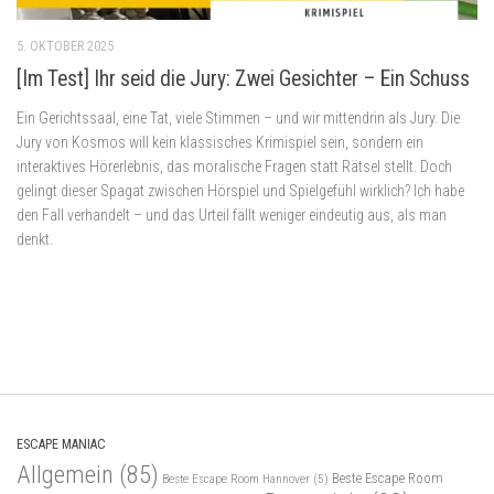
5. OKTOBER 2025
[Im Test] Ihr seid die Jury: Zwei Gesichter – Ein Schuss
Ein Gerichtssaal, eine Tat, viele Stimmen – und wir mittendrin als Jury. Die
Jury von Kosmos will kein klassisches Krimispiel sein, sondern ein
interaktives Hörerlebnis, das moralische Fragen statt Rätsel stellt. Doch
gelingt dieser Spagat zwischen Hörspiel und Spielgefühl wirklich? Ich habe
den Fall verhandelt – und das Urteil fällt weniger eindeutig aus, als man
denkt.
ESCAPE MANIAC
Allgemein
(85)
Beste Escape Room
Beste Escape Room Hannover
(5)