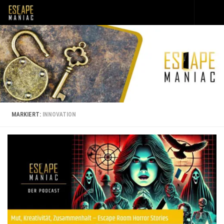
Unter dem Inhalt
MARKIERT:
INNOVATION