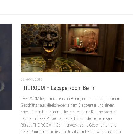
29. APRIL 2016
THE ROOM – Escape Room Berlin​
THE ROOM liegt im Osten von Berlin, in Lichtenberg, in einem
Geschäftshaus direkt neben einem Discounter und einem
griechischen Restaurant. Hier gibt es keine Räume, welche
lieblos mit Ikea Möbeln zugestellt sind oder reine lineare
Rätsel. THE ROOM in Berlin erweckt seine Geschichten und
deren Räume mit Liebe zum Detail zum Leben. Was das Team