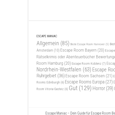
ESCAPE MANIAC
Allgemein
(85)
Bes
Beste Escape Room Hannover
(5)
Escape Room Bayern
(20)
Amsterdam
(10)
Escape
Rätselkrimis oder Abenteuerbücher Bewertung
Room Hamburg
(20)
Esca
Escape Room Koblenz
(7)
Nordrhein-Westfalen
(63)
Escape Ro
Ruhrgebiet
(36)
Escape Room Sachsen
(21)
E
Escape Rooms Europa
(27)
Rooms Edinburgh
(6)
Gut
(129)
Horror
(39)
Room Vitoria-Gasteiz
(6)
Escape Maniac – Dein Guide für Escape Room Be