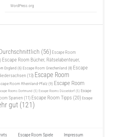
WordPress.org
Durchschnittlich
(56)
Escape Room
Escape Room Bücher, Rätselabenteuer,
)
Escape
Escape Room Griechenland
(8)
om England
(6)
Escape Room
iedersachsen
(13)
Escape Room
scape Room Rheinland-Pfalz
(9)
scape Rooms Dortmund
(5)
Escape Rooms Düsseldorf
(5)
Escape
Escape Room Tipps
(20)
oom Spanien
(11)
Escape
ehr gut
(121)
irts
Escape Room Spiele
Impressum