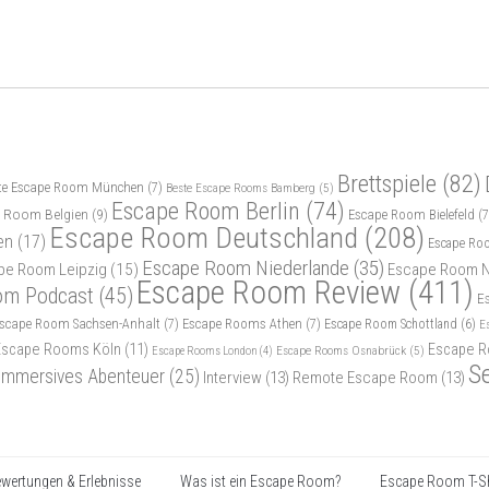
Brettspiele
(82)
te Escape Room München
(7)
Beste Escape Rooms Bamberg
(5)
Escape Room Berlin
(74)
 Room Belgien
(9)
Escape Room Bielefeld
(7
Escape Room Deutschland
(208)
en
(17)
Escape Ro
Escape Room Niederlande
(35)
pe Room Leipzig
(15)
Escape Room N
Escape Room Review
(411)
om Podcast
(45)
E
scape Room Sachsen-Anhalt
(7)
Escape Rooms Athen
(7)
Escape Room Schottland
(6)
E
Escape Rooms Köln
(11)
Escape R
Escape Rooms Osnabrück
(5)
Escape Rooms London
(4)
S
Immersives Abenteuer
(25)
Interview
(13)
Remote Escape Room
(13)
wertungen & Erlebnisse
Was ist ein Escape Room?
Escape Room T-Sh