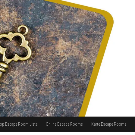
op Escape Room Liste
Online Escape Rooms
Karte Escape Rooms