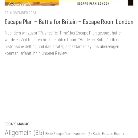
28. NOVEMBER 2024
Escape Plan – Battle for Britain – Escape Room London
Nachdem wir zuvor “Pushed for Time” bei Escape Plan gespielt hatten,
wurde es Zeit für ihren hochgelobten Raum “Battle for Britain”. Ob das
historische Setting und das strategische Gameplay uns überzeugen
konnten, erfahrt ihr in unserer Review.
ESCAPE MANIAC
Allgemein
(85)
Beste Escape Room
Beste Escape Room Hannover
(5)