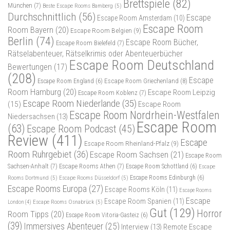
Brettspiele
(82)
München
(7)
Beste Escape Rooms Bamberg
(5)
Durchschnittlich
(56)
Escape
Escape Room Amsterdam
(10)
Escape Room
Room Bayern
(20)
Escape Room Belgien
(9)
Berlin
(74)
Escape Room Bücher,
Escape Room Bielefeld
(7)
Rätselabenteuer, Rätselkrimis oder Abenteuerbücher
Escape Room Deutschland
Bewertungen
(17)
(208)
Escape
Escape Room Griechenland
(8)
Escape Room England
(6)
Room Hamburg
(20)
Escape Room Leipzig
Escape Room Koblenz
(7)
Escape Room Niederlande
(35)
(15)
Escape Room
Escape Room Nordrhein-Westfalen
Niedersachsen
(13)
Escape Room
(63)
Escape Room Podcast
(45)
Review
(411)
Escape
Escape Room Rheinland-Pfalz
(9)
Room Ruhrgebiet
(36)
Escape Room Sachsen
(21)
Escape Room
Sachsen-Anhalt
(7)
Escape Rooms Athen
(7)
Escape Room Schottland
(6)
Escape
Rooms Dortmund
(5)
Escape Rooms Düsseldorf
(5)
Escape Rooms Edinburgh
(6)
Escape Rooms Europa
(27)
Escape Rooms Köln
(11)
Escape Rooms
Escape
Escape Room Spanien
(11)
Escape Rooms Osnabrück
(5)
London
(4)
Gut
(129)
Horror
Room Tipps
(20)
Escape Room Vitoria-Gasteiz
(6)
(39)
Immersives Abenteuer
(25)
Interview
(13)
Remote Escape