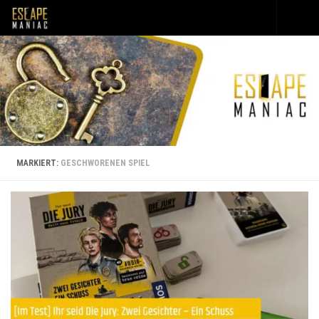
Unter dem Inhalt
MARKIERT:
GESCHWORENEN SPIEL